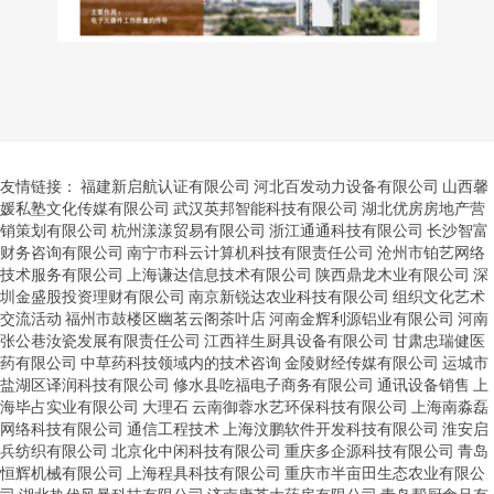
友情链接：
福建新启航认证有限公司
河北百发动力设备有限公司
山西馨
媛私塾文化传媒有限公司
武汉英邦智能科技有限公司
湖北优房房地产营
销策划有限公司
杭州漾漾贸易有限公司
浙江通通科技有限公司
长沙智富
财务咨询有限公司
南宁市科云计算机科技有限责任公司
沧州市铂艺网络
技术服务有限公司
上海谦达信息技术有限公司
陕西鼎龙木业有限公司
深
圳金盛股投资理财有限公司
南京新锐达农业科技有限公司
组织文化艺术
交流活动
福州市鼓楼区幽茗云阁茶叶店
河南金辉利源铝业有限公司
河南
张公巷汝瓷发展有限责任公司
江西祥生厨具设备有限公司
甘肃忠瑞健医
药有限公司
中草药科技领域内的技术咨询
金陵财经传媒有限公司
运城市
盐湖区译润科技有限公司
修水县吃福电子商务有限公司
通讯设备销售
上
海毕占实业有限公司
大理石
云南御蓉水艺环保科技有限公司
上海南淼磊
网络科技有限公司
通信工程技术
上海汶鹏软件开发科技有限公司
淮安启
兵纺织有限公司
北京化中闲科技有限公司
重庆多企源科技有限公司
青岛
恒辉机械有限公司
上海程具科技有限公司
重庆市半亩田生态农业有限公